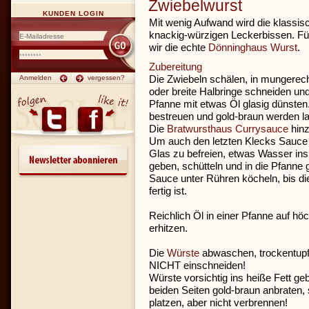
Zwiebelwurst
KUNDEN LOGIN
Mit wenig Aufwand wird die klassis
knackig-würzigen Leckerbissen. F
wir die echte
Dönninghaus Wurst
.
Zubereitung
Die Zwiebeln schälen, in mungerec
Anmelden
vergessen?
oder breite Halbringe schneiden und
Pfanne mit etwas Öl glasig dünsten
bestreuen und gold-braun werden l
Die
Bratwursthaus Currysauce
hin
Um auch den letzten Klecks Sauc
Glas zu befreien, etwas Wasser ins
geben, schütteln und in die Pfanne 
Sauce unter Rühren köcheln, bis di
fertig ist.
Reichlich Öl in einer Pfanne auf hö
erhitzen.
Die
Würste
abwaschen, trockentup
NICHT einschneiden!
Würste vorsichtig ins heiße Fett g
beiden Seiten gold-braun anbraten,
platzen, aber nicht verbrennen!