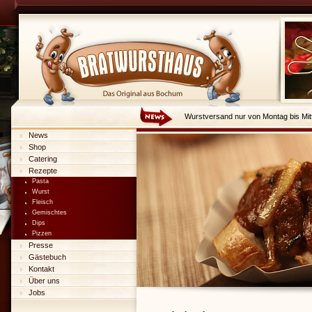
Wurstversand nur von Montag bis Mit
News
Shop
Catering
Rezepte
Pasta
Wurst
Fleisch
Gemischtes
Dips
Pizzen
Presse
Gästebuch
Kontakt
Über uns
Jobs