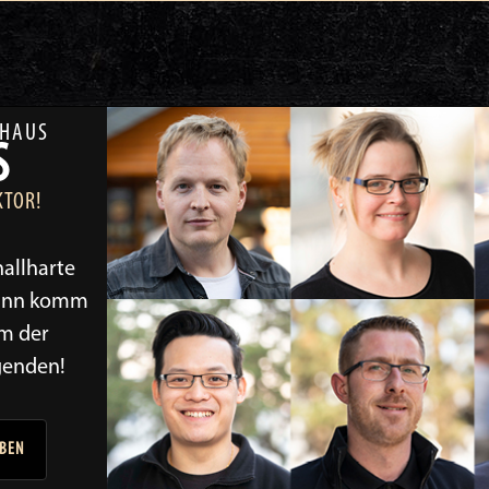
HAUS
S
KTOR!
allharte
dann komm
am der
genden!
RBEN