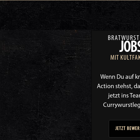
BRATWURST
JOB
MIT KULTFA
Wenn Du auf kn
Action stehst, 
jetzt ins Te
Currywurstle
JETZT BEWE