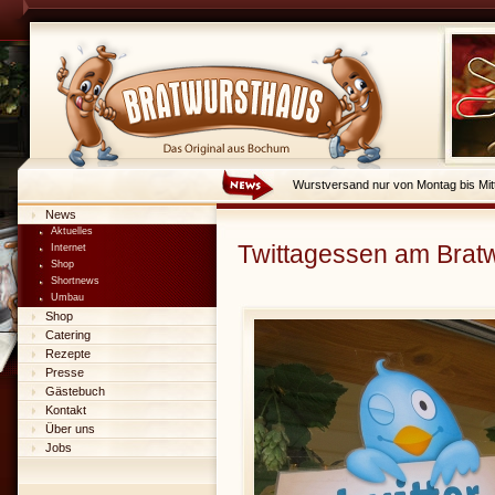
Wurstversand nur von Montag bis Mit
News
Aktuelles
Twittagessen am Brat
Internet
Shop
Shortnews
Umbau
Shop
Catering
Rezepte
Presse
Gästebuch
Kontakt
Über uns
Jobs