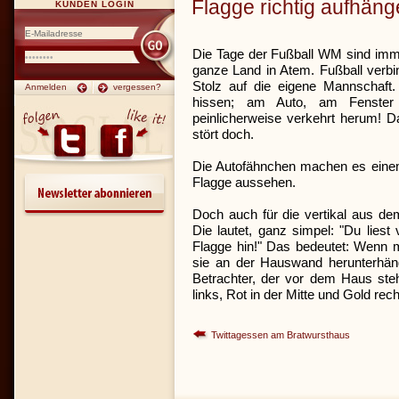
Flagge richtig aufhäng
KUNDEN LOGIN
Die Tage der Fußball WM sind imme
ganze Land in Atem. Fußball verb
Stolz auf die eigene Mannschaft. 
Anmelden
vergessen?
hissen; am Auto, am Fenster .
peinlicherweise verkehrt herum! Da
stört doch.
Die Autofähnchen machen es einem
Flagge aussehen.
Doch auch für die vertikal aus de
Die lautet, ganz simpel: "Du lies
Flagge hin!" Das bedeutet: Wenn m
sie an der Hauswand herunterhängt
Betrachter, der vor dem Haus st
links, Rot in der Mitte und Gold r
Twittagessen am Bratwursthaus