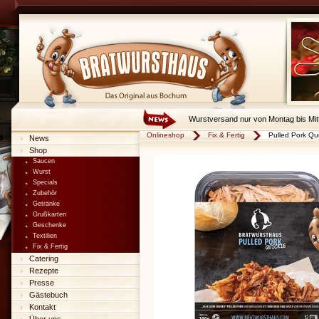
Wurstversand nur von Montag bis Mit
Onlineshop
Fix & Fertig
Pulled Pork Qu
News
Shop
Saucen
Wurst
Specials
Zubehör
Getränke
Grußkarten
Geschenke
Textilien
Fix & Fertig
Catering
Rezepte
Presse
Gästebuch
Kontakt