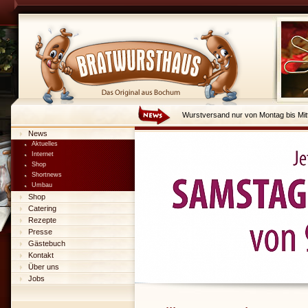
Wurstversand nur von Montag bis Mit
News
Aktuelles
Internet
Shop
Shortnews
Umbau
Shop
Catering
Rezepte
Presse
Gästebuch
Kontakt
Über uns
Jobs