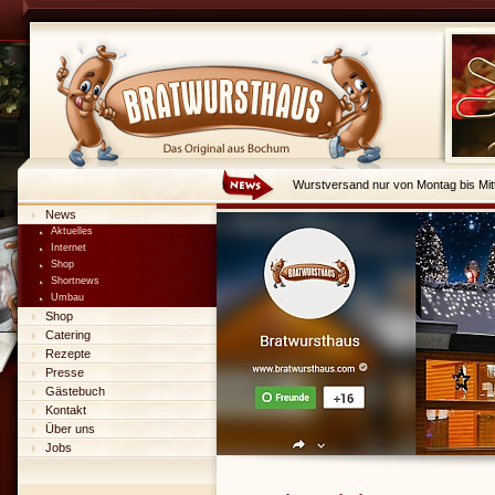
Wurstversand nur von Montag bis Mit
News
Aktuelles
Internet
Shop
Shortnews
Umbau
Shop
Catering
Rezepte
Presse
Gästebuch
Kontakt
Über uns
Jobs