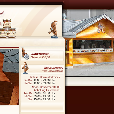
WARENKORB
Gesamt:
€ 0,00
Öffnungszeiten
vom Bratwursthaus
Imbiss, Bermudadreieck
So-Do:
11:00 - 23:00 Uhr
Fr-Sa:
11:00 - 03:00 Uhr
Shop, Bessemerstr. 85
Abholung Lieferdienst
Mo-Di:
09:00 - 18:00 Uhr
Mi-Sa:
09:00 - 21:30 Uhr
So:
15:00 - 21:30 Uhr