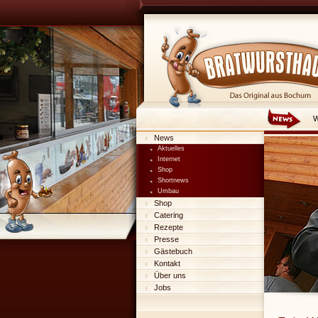
W
News
Aktuelles
Internet
Shop
Shortnews
Umbau
Shop
Catering
Rezepte
Presse
Gästebuch
Kontakt
Über uns
Jobs