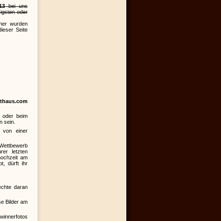
13
bei uns
zigsten oder
nner wurden
dieser Seite
sthaus.com
 oder beim
 sein.
s von einer
 Wettbewerb
er letzten
hochzeit am
, dürft ihr
echte daran
se Bilder am
innerfotos