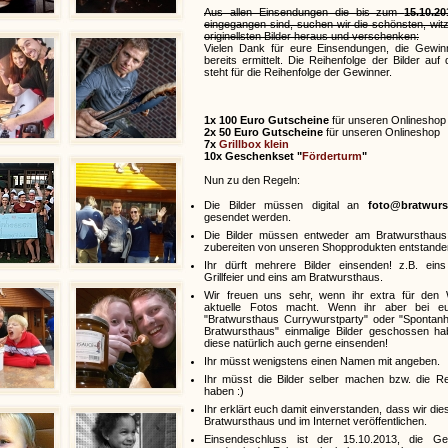
Aus allen Einsendungen die bis zum
15.10.20
eingegangen sind, suchen wir die schönsten, wit
originellsten Bilder heraus und verschenken:
Vielen Dank für eure Einsendungen, die Gewi
bereits ermittelt. Die Reihenfolge der Bilder auf 
steht für die Reihenfolge der Gewinner.
1x 100 Euro Gutscheine
für unseren Onlineshop
2x 50 Euro Gutscheine
für unseren Onlineshop
7x
Grillbox klein
10x Geschenkset "
Förderturm
"
Nun zu den Regeln:
Die Bilder müssen digital an
foto@bratwur
gesendet werden.
Die Bilder müssen entweder am Bratwursthaus
zubereiten von unseren Shopprodukten entstanden
Ihr dürft mehrere Bilder einsenden! z.B. ein
Grillfeier und eins am Bratwursthaus.
Wir freuen uns sehr, wenn ihr extra für den
aktuelle Fotos macht. Wenn ihr aber bei eur
"Bratwursthaus Currywurstparty" oder "Spontan
Bratwursthaus" einmalige Bilder geschossen habt
diese natürlich auch gerne einsenden!
Ihr müsst wenigstens einen Namen mit angeben.
Ihr müsst die Bilder selber machen bzw. die R
haben :)
Ihr erklärt euch damit einverstanden, dass wir die
Bratwursthaus und im Internet veröffentlichen.
Einsendeschluss ist der 15.10.2013, die Gew