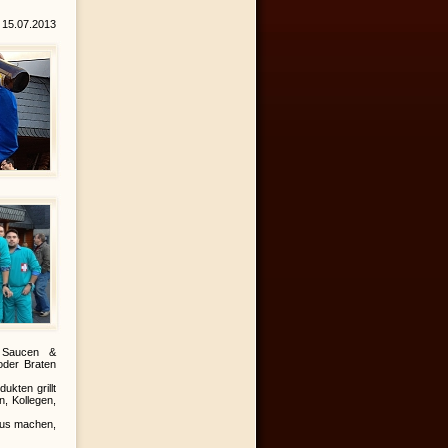
15.07.2013
, Saucen &
 oder Braten
ukten grillt
n, Kollegen,
haus machen,