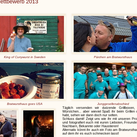
ettbewerb 2013
King of Currywurst in Sweden
Pärchen am Bratwursthaus
Bratwursthaus goes USA
Junggesellenabschied
Täglich versenden wir dutzende Grillboxen
Würstchen... aber wieviel Spaß ihr beim Grillen
habt, sehen wir dann doch nur selten.
Schluss damit! Zeigt uns wie ihr mit unseren Prod
und fotografiert euch mit euren Liebsten, Freunde
Nachbarn, Bekannte oder Haustieren!
Alternativ könnt ihr auch ein Foto am Bratwurst
auf dem ihr es euch schmecken lasst!