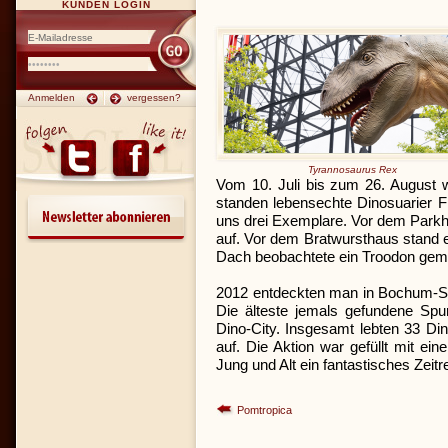
KUNDEN LOGIN
Anmelden
vergessen?
Tyrannosaurus Rex
Vom 10. Juli bis zum 26. August w
standen lebensechte Dinosuarier 
uns drei Exemplare. Vor dem Parkh
auf. Vor dem Bratwursthaus stand 
Dach beobachtete ein Troodon gemü
2012 entdeckten man in Bochum-Stie
Die älteste jemals gefundene Sp
Dino-City. Insgesamt lebten 33 Di
auf. Die Aktion war gefüllt mit 
Jung und Alt ein fantastisches Zeitr
Pomtropica