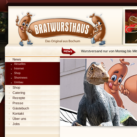
Wurstversand nur von Montag bis Mit
News
Aktuelles
Internet
Shop
Shortnews
Umbau
Shop
Catering
Rezepte
Presse
Gästebuch
Kontakt
Über uns
Jobs