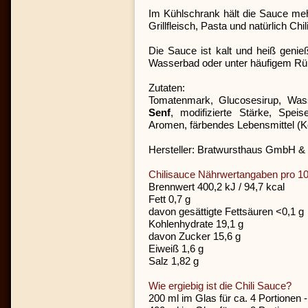
Im Kühlschrank hält die Sauce m
Grillfleisch, Pasta und natürlich Chil
Die Sauce ist kalt und heiß genie
Wasserbad oder unter häufigem Rüh
Zutaten:
Tomatenmark, Glucosesirup, Wasse
Senf
, modifizierte Stärke, Spei
Aromen, färbendes Lebensmittel (Ko
Hersteller: Bratwursthaus GmbH &
Chilisauce Nährwertangaben pro 10
Brennwert 400,2 kJ / 94,7 kcal
Fett 0,7 g
davon gesättigte Fettsäuren <0,1 g
Kohlenhydrate 19,1 g
davon Zucker 15,6 g
Eiweiß 1,6 g
Salz 1,82 g
Wie ergiebig ist die Chili Sauce?
200 ml im Glas für ca. 4 Portionen 