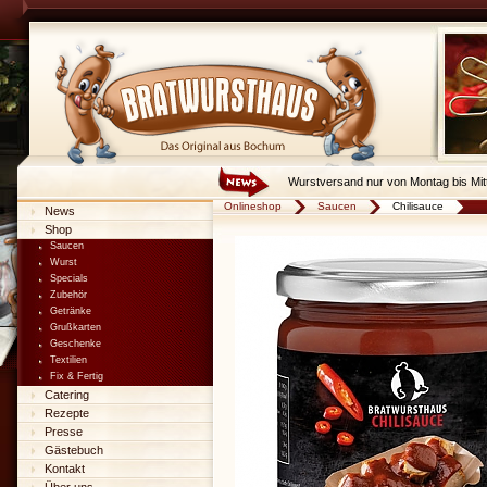
Wurstversand nur von Montag bis Mit
Onlineshop
Saucen
Chilisauce
News
Shop
Saucen
Wurst
Specials
Zubehör
Getränke
Grußkarten
Geschenke
Textilien
Fix & Fertig
Catering
Rezepte
Presse
Gästebuch
Kontakt